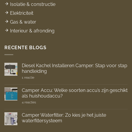
Isolatie & constructie
Elektriciteit
Gas & water
Interieur & afronding
RECENTE BLOGS
Diesel Kachel Installeren Camper: Stap voor stap
handleiding
op
1 reactie
Diesel
Kachel
Installeren
Camper Accu: Welke soorten accu’s zijn geschikt
Camper:
als huishoudaccu?
Stap
voor
op
4 reacties
stap
Camper
handleiding
Accu:
Welke
Camper Waterfilter: Zo kies je het juiste
soorten
waterfiltersysteem
accu’s
zijn
Geen
geschikt
reacties