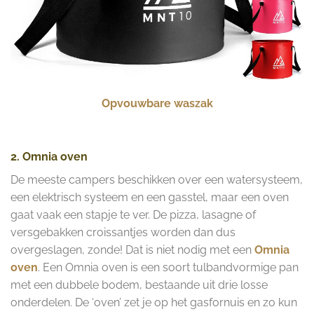
Opvouwbare waszak
2. Omnia oven
De meeste campers beschikken over een watersysteem,
een elektrisch systeem en een gasstel, maar een oven
gaat vaak een stapje te ver. De pizza, lasagne of
versgebakken croissantjes worden dan dus
overgeslagen, zonde! Dat is niet nodig met een
Omnia
oven
. Een Omnia oven is een soort tulbandvormige pan
met een dubbele bodem, bestaande uit drie losse
onderdelen. De ‘oven’ zet je op het gasfornuis en zo kun