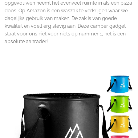
opgevouwen neemt het evenveel ruimte in als een pizza
doos. Op Amazon is een waszak te verkrijgen waar we
dagelijks gebruik van maken. De zak is van goede
kwaliteit en voelt erg stevig aan. Deze camper gadget
staat voor ons niet voor niets op nummer 1, het is een
absolute aanrader!