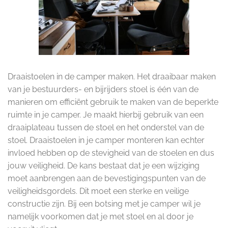
Draaistoelen in de camper maken. Het draaibaar maken
van je bestuurders- en bijrijders stoel is één van de
manieren om efficiënt gebruik te maken van de beperkte
ruimte in je camper. Je maakt hierbij gebruik van een
draaiplateau tussen de stoel en het onderstel van de
stoel. Draaistoelen in je camper monteren kan echter
invloed hebben op de stevigheid van de stoelen en dus
jouw veiligheid. De kans bestaat dat je een wijziging
moet aanbrengen aan de bevestigingspunten van de
veiligheidsgordels. Dit moet een sterke en veilige
constructie zijn. Bij een botsing met je camper wil je
namelijk voorkomen dat je met stoel en al door je