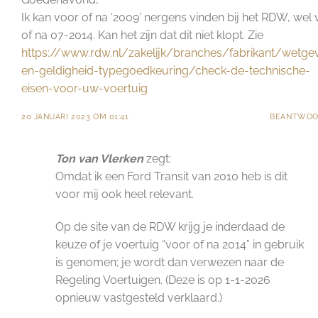
Ik kan voor of na ‘2009’ nergens vinden bij het RDW, wel
of na 07-2014. Kan het zijn dat dit niet klopt. Zie
https://www.rdw.nl/zakelijk/branches/fabrikant/wetge
en-geldigheid-typegoedkeuring/check-de-technische-
eisen-voor-uw-voertuig
20 JANUARI 2023 OM 01:41
BEANTWOO
Ton van Vlerken
zegt:
Omdat ik een Ford Transit van 2010 heb is dit
voor mij ook heel relevant.
Op de site van de RDW krijg je inderdaad de
keuze of je voertuig “voor of na 2014” in gebruik
is genomen; je wordt dan verwezen naar de
Regeling Voertuigen. (Deze is op 1-1-2026
opnieuw vastgesteld verklaard.)