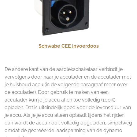
Schwabe CEE invoerdoos
De andere kant van de aardlekschakelaar verbindt je
vervolgens door naar je acculader en de acculader met
je huishoud accu (in de volgende paragraaf meer over
de acculader). Door gebruik te maken van een
acculader kun je je accu af en toe volledig (100%)
opladen. Dat is uiteindelijk goed voor de levensduur van
je accu. Als je je accu alleen oplaadt tijdens het rijden
dan wordt de accu nooit volledig opgeladen, simpelweg
omdat de gecreëerde laadspanning van de dynamo