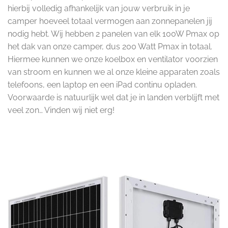
hierbij volledig afhankelijk van jouw verbruik in je
camper hoeveel totaal vermogen aan zonnepanelen jij
nodig hebt. Wij hebben 2 panelen van elk 100W Pmax op
het dak van onze camper, dus 200 Watt Pmax in totaal.
Hiermee kunnen we onze koelbox en ventilator voorzien
van stroom en kunnen we al onze kleine apparaten zoals
telefoons, een laptop en een iPad continu opladen.
Voorwaarde is natuurlijk wel dat je in landen verblijft met
veel zon… Vinden wij niet erg!