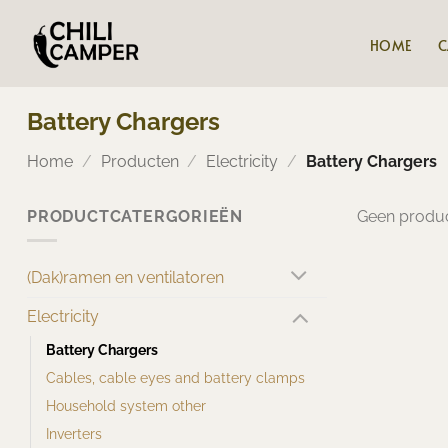
Ga
naar
HOME
C
inhoud
Battery Chargers
Home
/
Producten
/
Electricity
/
Battery Chargers
PRODUCTCATERGORIEËN
Geen produc
(Dak)ramen en ventilatoren
Electricity
Battery Chargers
Cables, cable eyes and battery clamps
Household system other
Inverters