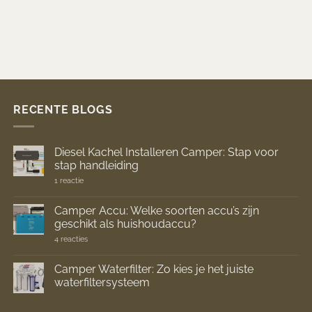
RECENTE BLOGS
Diesel Kachel Installeren Camper: Stap voor
stap handleiding
op
1 reactie
Diesel
Kachel
Installeren
Camper Accu: Welke soorten accu’s zijn
Camper:
geschikt als huishoudaccu?
Stap
voor
op
4 reacties
stap
Camper
handleiding
Accu:
Welke
Camper Waterfilter: Zo kies je het juiste
soorten
waterfiltersysteem
accu’s
zijn
Geen
geschikt
reacties
als