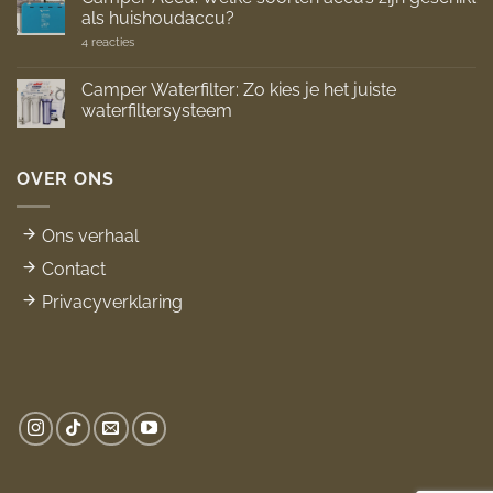
Camper:
als huishoudaccu?
Stap
voor
op
4 reacties
stap
Camper
handleiding
Accu:
Welke
Camper Waterfilter: Zo kies je het juiste
soorten
waterfiltersysteem
accu’s
zijn
Geen
geschikt
reacties
als
op
huishoudaccu?
Camper
OVER ONS
Waterfilter:
Zo
kies
je
Ons verhaal
het
juiste
Contact
waterfiltersysteem
Privacyverklaring