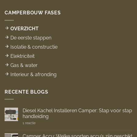
CAMPERBOUW FASES
OVERZICHT
De eerste stappen
Isolatie & constructie
Elektriciteit
Gas & water
Interieur & afronding
RECENTE BLOGS
Diesel Kachel Installeren Camper: Stap voor stap
handleiding
op
1 reactie
Diesel
Kachel
Installeren
Camper Accu: Welke soorten accu’s zijn geschikt