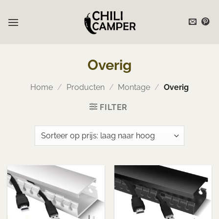
Ga
naar
inhoud
Overig
Home
/
Producten
/
Montage
/
Overig
FILTER