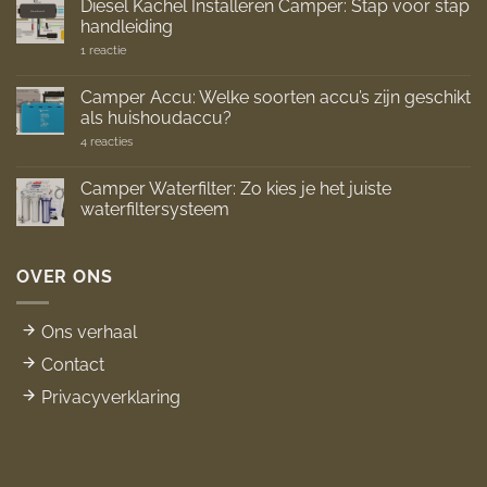
Diesel Kachel Installeren Camper: Stap voor stap
handleiding
op
1 reactie
Diesel
Kachel
Installeren
Camper Accu: Welke soorten accu’s zijn geschikt
Camper:
als huishoudaccu?
Stap
voor
op
4 reacties
stap
Camper
handleiding
Accu:
Welke
Camper Waterfilter: Zo kies je het juiste
soorten
waterfiltersysteem
accu’s
zijn
Geen
geschikt
reacties
als
op
huishoudaccu?
Camper
OVER ONS
Waterfilter:
Zo
kies
je
Ons verhaal
het
juiste
Contact
waterfiltersysteem
Privacyverklaring