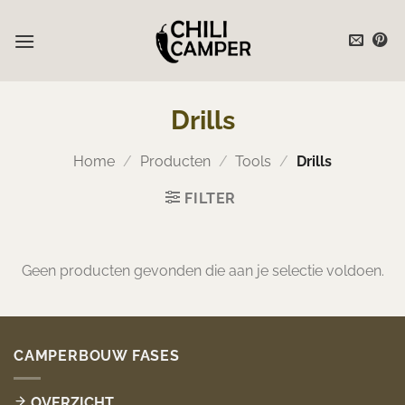
Ga
naar
inhoud
Drills
Home
/
Producten
/
Tools
/
Drills
FILTER
Geen producten gevonden die aan je selectie voldoen.
CAMPERBOUW FASES
OVERZICHT