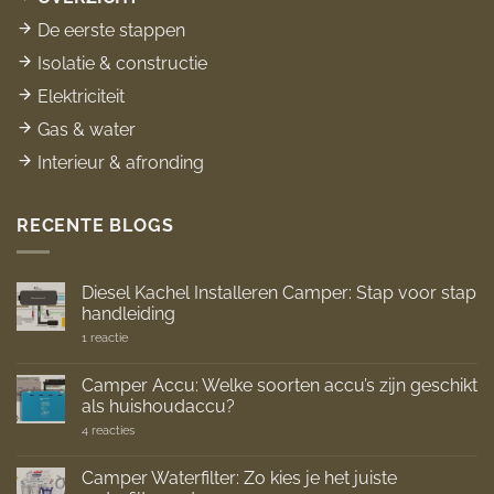
De eerste stappen
Isolatie & constructie
Elektriciteit
Gas & water
Interieur & afronding
RECENTE BLOGS
Diesel Kachel Installeren Camper: Stap voor stap
handleiding
op
1 reactie
Diesel
Kachel
Installeren
Camper Accu: Welke soorten accu’s zijn geschikt
Camper:
als huishoudaccu?
Stap
voor
op
4 reacties
stap
Camper
handleiding
Accu:
Welke
Camper Waterfilter: Zo kies je het juiste
soorten