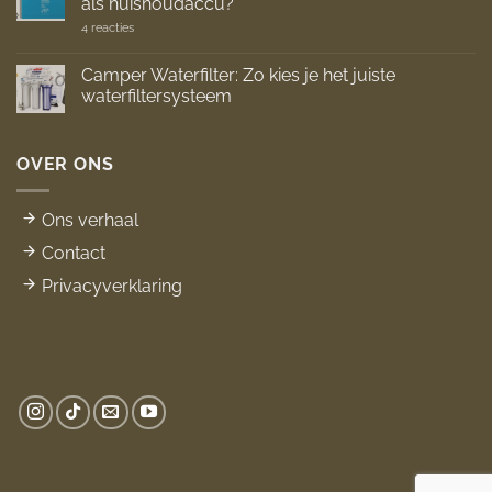
als huishoudaccu?
Stap
voor
op
4 reacties
stap
Camper
handleiding
Accu:
Welke
Camper Waterfilter: Zo kies je het juiste
soorten
waterfiltersysteem
accu’s
zijn
Geen
geschikt
reacties
als
op
huishoudaccu?
Camper
OVER ONS
Waterfilter:
Zo
kies
je
Ons verhaal
het
juiste
Contact
waterfiltersysteem
Privacyverklaring