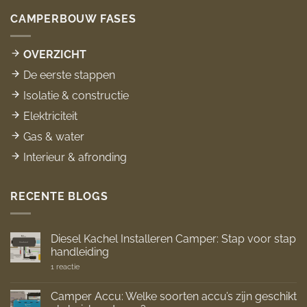
CAMPERBOUW FASES
OVERZICHT
De eerste stappen
Isolatie & constructie
Elektriciteit
Gas & water
Interieur & afronding
RECENTE BLOGS
Diesel Kachel Installeren Camper: Stap voor stap
handleiding
op
1 reactie
Diesel
Kachel
Installeren
Camper Accu: Welke soorten accu’s zijn geschikt
Camper: