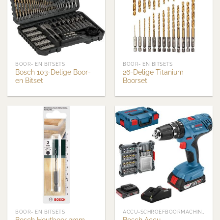
BOOR- EN BITSETS
BOOR- EN BITSETS
Bosch 103-Delige Boor-
26-Delige Titanium
en Bitset
Boorset
BOOR- EN BITSETS
ACCU-SCHROEFBOORMACHINES
Bosch Houtboor 2mm
Bosch Accu-