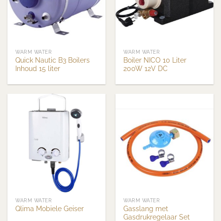
WARM WATER
WARM WATER
Quick Nautic B3 Boilers
Boiler NICO 10 Liter
Inhoud 15 liter
200W 12V DC
WARM WATER
WARM WATER
Gasslang met
Qlima Mobiele Geiser
Gasdrukregelaar Set