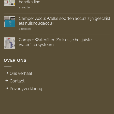
handleiding
op
1 reactie
Diesel
Kachel
Installeren
Camper Accu: Welke soorten accu’s zijn geschikt
Camper:
als huishoudaccu?
Stap
voor
op
4 reacties
stap
Camper
handleiding
Accu:
Welke
Camper Waterfilter: Zo kies je het juiste
soorten
waterfiltersysteem
accu’s
zijn
Geen
geschikt
reacties
als
op
huishoudaccu?
Camper
OVER ONS
Waterfilter:
Zo
kies
je
Ons verhaal
het
juiste
Contact
waterfiltersysteem
Privacyverklaring